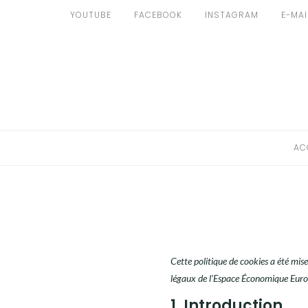
Aller
YOUTUBE
FACEBOOK
INSTAGRAM
E-MAI
au
ACCUEIL
contenu
NOS POINTS DE RENDEZ-VOUS
FORMULAIRE DE CONTACT
Youtube
Facebook
Instagram
E-
AC
mail
Cette politique de cookies a été mis
légaux de l’Espace Économique Europ
1. Introduction