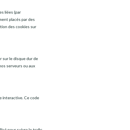
es liées (par
ement placés par des
tion des cookies sur
r sur le disque dur de
 nos serveurs ou aux
e interactive. Ce code
isé pour suivre le trafic