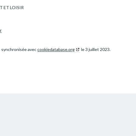
 ET LOISIR
r
té synchronisée avec
cookiedatabase.org
le 3 juillet 2023.