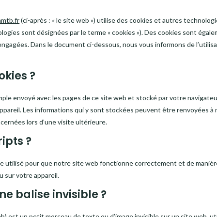
mtb.fr
(ci-après : « le site web ») utilise des cookies et autres technologi
nologies sont désignées par le terme « cookies »). Des cookies sont égal
engagées. Dans le document ci-dessous, nous vous informons de l’utilisa
okies ?
imple envoyé avec les pages de ce site web et stocké par votre navigateu
appareil. Les informations qui y sont stockées peuvent être renvoyées à
cernées lors d’une visite ultérieure.
ripts ?
e utilisé pour que notre site web fonctionne correctement et de manièr
 sur votre appareil.
e balise invisible ?
eb) est un petit morceau de texte ou d’image invisible sur un site web, util