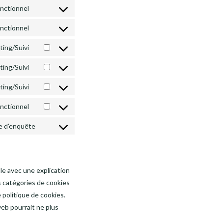
nctionnel
Consent
to
nctionnel
Consent
service
to
ting/Suivi
complianz
Consent
service
to
ting/Suivi
wordpress
Consent
service
to
ting/Suivi
google-
Consent
service
fonts
to
onctionnel
google-
Consent
service
recaptcha
to
te d’enquête
google-
Consent
service
maps
to
youtube
service
divers
le avec une explication
es catégories de cookies
 politique de cookies.
web pourrait ne plus