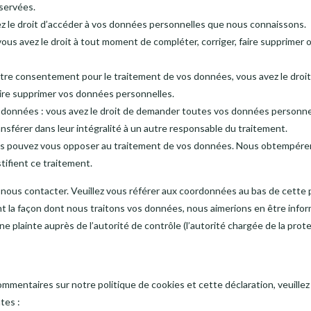
servées.
vez le droit d’accéder à vos données personnelles que nous connaissons.
: vous avez le droit à tout moment de compléter, corriger, faire supprime
tre consentement pour le traitement de vos données, vous avez le droi
ire supprimer vos données personnelles.
s données : vous avez le droit de demander toutes vos données personne
ansférer dans leur intégralité à un autre responsable du traitement.
ous pouvez vous opposer au traitement de vos données. Nous obtempére
stifient ce traitement.
z nous contacter. Veuillez vous référer aux coordonnées au bas de cette p
t la façon dont nous traitons vos données, nous aimerions en être infor
e plainte auprès de l’autorité de contrôle (l’autorité chargée de la pro
mmentaires sur notre politique de cookies et cette déclaration, veuille
tes :