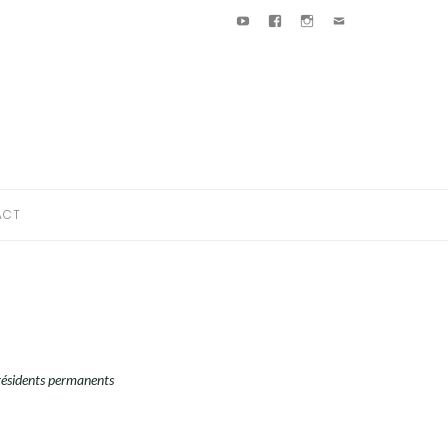
Youtube
Facebook
Instagram
E-
mail
ACT
 résidents permanents