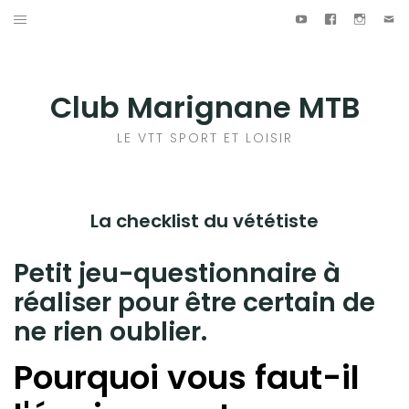
Aller
Youtube
Facebook
Instag
E-
ma
au
ACCUEIL
contenu
NOS POINTS DE RENDEZ-VOUS
Club Marignane MTB
FORMULAIRE DE CONTACT
LE VTT SPORT ET LOISIR
Youtube
Facebook
Instagram
E-
mail
La checklist du vététiste
Petit jeu-questionnaire à
réaliser pour être certain de
ne rien oublier.
Pourquoi vous faut-il