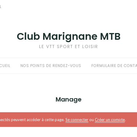
L
Club Marignane MTB
LE VTT SPORT ET LOISIR
CUEIL
NOS POINTS DE RENDEZ-VOUS
FORMULAIRE DE CONT
Manage
onnectés peuvent accéder à cette page.
Se connecter
ou
Créer un compte
.