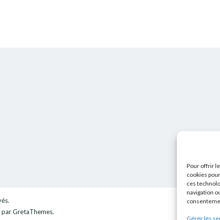
Pour offrir 
cookies pour
ces technolo
navigation ou
vés.
consentement
par GretaThemes.
Gérer les se